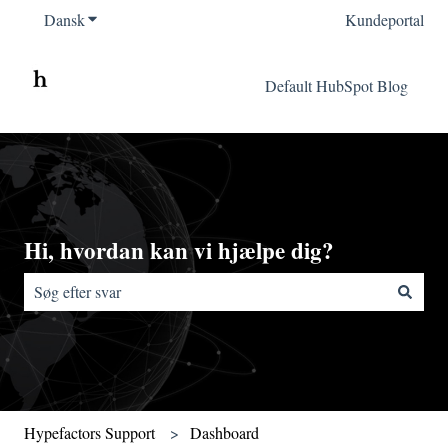
Dansk
Vis undermenu for oversættelser
Kundeportal
Default HubSpot Blog
Hi, hvordan kan vi hjælpe dig?
Der er ingen forslag, da søgefeltet er tomt.
Hypefactors Support
Dashboard